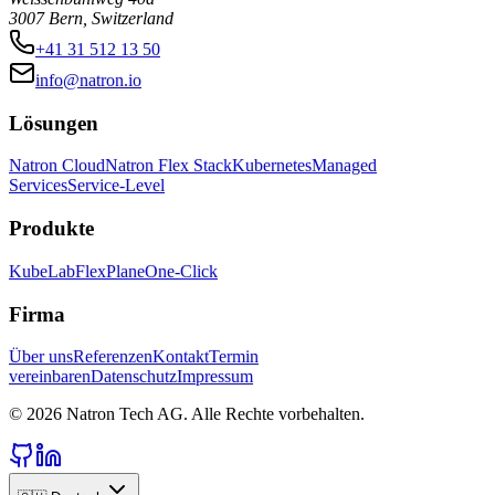
3007 Bern, Switzerland
+41 31 512 13 50
info@natron.io
Lösungen
Natron Cloud
Natron Flex Stack
Kubernetes
Managed
Services
Service-Level
Produkte
KubeLab
FlexPlane
One-Click
Firma
Über uns
Referenzen
Kontakt
Termin
vereinbaren
Datenschutz
Impressum
©
2026
Natron Tech AG.
Alle Rechte vorbehalten.