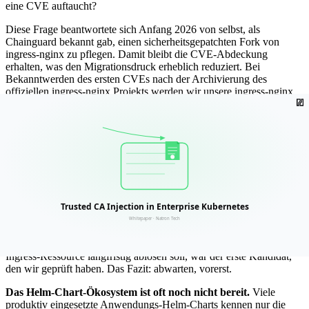
eine CVE auftaucht?
Diese Frage beantwortete sich Anfang 2026 von selbst, als
Chainguard bekannt gab, einen sicherheitsgepatchten Fork von
ingress-nginx zu pflegen. Damit bleibt die CVE-Abdeckung
erhalten, was den Migrationsdruck erheblich reduziert. Bei
Bekanntwerden des ersten CVEs nach der Archivierung des
offiziellen ingress-nginx Projekts werden wir unsere ingress-nginx
Deployments von der offiziellen Version auf den Chainguard-Fork
umstellen, als Brücke, nicht als Lösung.
Die grundlegende Einschätzung aber bleibt: ingress-nginx wird
nicht mehr weiterentwickelt. Neue Infrastruktur darauf aufzubauen
ergibt keinen Sinn. Wir brauchen einen Nachfolger.
Warum wir vorerst nicht zu Gateway API
gewechselt haben
Die Kubernetes Gateway API, die Spezifikation, die die klassische
Ingress-Ressource langfristig ablösen soll, war der erste Kandidat,
den wir geprüft haben. Das Fazit: abwarten, vorerst.
Das Helm-Chart-Ökosystem ist oft noch nicht bereit.
Viele
produktiv eingesetzte Anwendungs-Helm-Charts kennen nur die