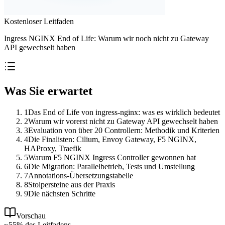
Kostenloser Leitfaden
Ingress NGINX End of Life: Warum wir noch nicht zu Gateway
API gewechselt haben
Was Sie erwartet
1
Das End of Life von ingress-nginx: was es wirklich bedeutet
2
Warum wir vorerst nicht zu Gateway API gewechselt haben
3
Evaluation von über 20 Controllern: Methodik und Kriterien
4
Die Finalisten: Cilium, Envoy Gateway, F5 NGINX,
HAProxy, Traefik
5
Warum F5 NGINX Ingress Controller gewonnen hat
6
Die Migration: Parallelbetrieb, Tests und Umstellung
7
Annotations-Übersetzungstabelle
8
Stolpersteine aus der Praxis
9
Die nächsten Schritte
Vorschau
~55% des Leitfadens