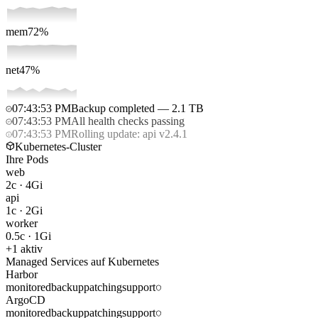
mem
72
%
net
47
%
07:43:53 PM
Backup completed — 2.1 TB
07:43:53 PM
All health checks passing
07:43:53 PM
Rolling update: api v2.4.1
Kubernetes-Cluster
Ihre Pods
web
2c
·
4Gi
api
1c
·
2Gi
worker
0.5c
·
1Gi
+
1
aktiv
Managed Services auf Kubernetes
Harbor
monitored
backup
patching
support
ArgoCD
monitored
backup
patching
support