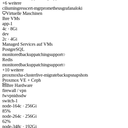
+
6
weitere
cilium
ingress
cert-mgr
prometheus
grafana
loki
Virtuelle Maschinen
Ihre VMs
app-1
4c
·
8Gi
dev
2c
·
4Gi
Managed Services auf VMs
PostgreSQL
monitored
backup
patching
support
Redis
monitored
backup
patching
support
+
10
weitere
proxmox
ha-cluster
live-migrate
backup
snapshots
Proxmox VE + Ceph
Ihre Hardware
firewall / vpn
fw
vpn
ids
sdw
switch-1
node-1
64c · 256Gi
85
%
node-2
64c · 256Gi
62
%
node-3
48c · 192Gi