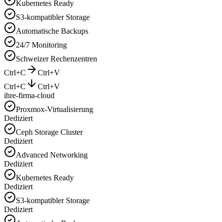
Kubernetes Ready
S3-kompatibler Storage
Automatische Backups
24/7 Monitoring
Schweizer Rechenzentren
Ctrl+C
Ctrl+V
Ctrl+C
Ctrl+V
ihre-firma-cloud
Proxmox-Virtualisierung
Dediziert
Ceph Storage Cluster
Dediziert
Advanced Networking
Dediziert
Kubernetes Ready
Dediziert
S3-kompatibler Storage
Dediziert