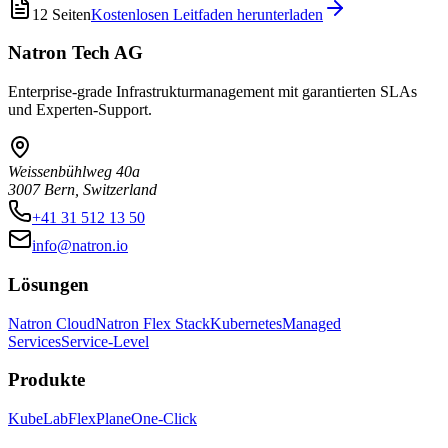
12
Seiten
Kostenlosen Leitfaden herunterladen
Natron Tech AG
Enterprise-grade Infrastrukturmanagement mit garantierten SLAs
und Experten-Support.
Weissenbühlweg 40a
3007 Bern, Switzerland
+41 31 512 13 50
info@natron.io
Lösungen
Natron Cloud
Natron Flex Stack
Kubernetes
Managed
Services
Service-Level
Produkte
KubeLab
FlexPlane
One-Click