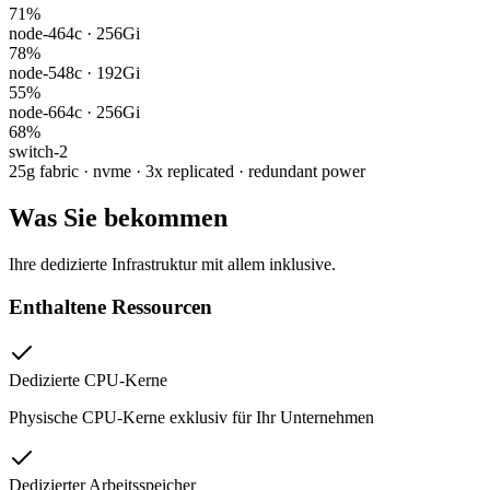
71
%
node-4
64c · 256Gi
78
%
node-5
48c · 192Gi
55
%
node-6
64c · 256Gi
68
%
switch-2
25g fabric · nvme · 3x replicated · redundant power
Was Sie bekommen
Ihre dedizierte Infrastruktur mit allem inklusive.
Enthaltene Ressourcen
Dedizierte CPU-Kerne
Physische CPU-Kerne exklusiv für Ihr Unternehmen
Dedizierter Arbeitsspeicher