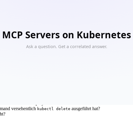
21, sowohl auf eigener Infrastruktur als auch auf Hyperscalern unsere
n. Dieser Beitrag zeigt, was wir tatsächlich liefern, wenn wir von "Ma
 mitbringen, an denen Sie sonst monatelang selbst bauen würden.
and anders betreibt etcd, den API-Server, den Scheduler. Nodes werden 
 im Rohbau – die Wände stehen, aber ohne Strom, Wasser und Küche ka
 um zwei Uhr nachts am Samstag ablaufen?
l letzte Nacht verursacht hat?
Resource Limits deployt?
jemand versehentlich
ausgeführt hat?
kubectl delete
ht?