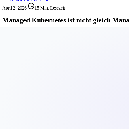
April 2, 2026
|
15
Min. Lesezeit
Managed Kubernetes ist nicht gleich Man
Wie wir eine einheitliche Managed-Kubernetes-Plattform über Natron
Von
Adrian Berger
Inhaltsverzeichnis
1.
Der Cluster ist 20 Prozent der Arbeit
2.
Eine Plattform, drei Infrastruktur-Ziele
3.
Warum Managed Kubernetes beim Hyperscaler nicht ausreic
4.
Was wir mitbringen
4.1.
Basic (in jedem Cluster enthalten)
4.2.
Premium (für Teams, die GitOps und Policy Enforcement w
4.3.
Enterprise (für komplexe Multi-Team-Umgebungen)
5.
Gleiche Automatisierung, andere Basis
6.
Wie das in der Praxis aussieht
7.
Was alle unterschätzen: der langfristige Betrieb
8.
Der eigentliche Unterschied: Betrieb statt Installation
9.
Loslegen
Jeder grosse Cloud-Anbieter bietet "Managed Kubernetes" an. Azure 