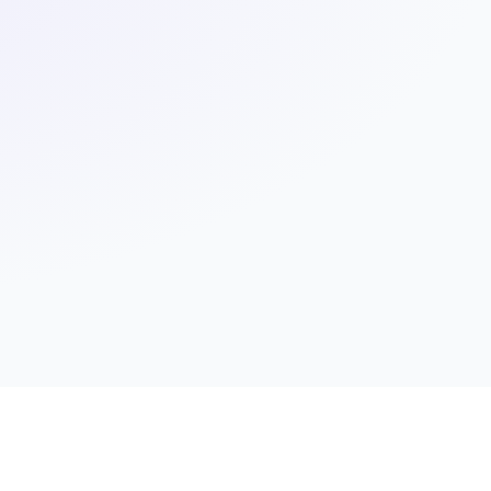
r Kunden. Die wichtigste Erkenntnis aus dieser Zeit: Zwischen einem
naged Kubernetes" sprechen, wie unsere Plattform über verschiedene
bereitgestellt, Updates eingespielt. Dieser Teil ist gelöst. AKS
nn niemand sinnvoll darin leben. Statt an Ihrer Anwendung arbeiten