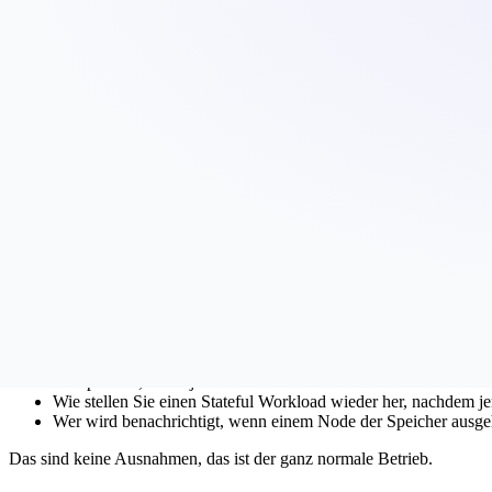
Sie haben Kubernetes.
Was Sie nicht haben, ist eine Plattform.
Wir betreiben Managed Kubernetes für Schweizer Unternehmen seit 20
laufenden Cluster und einer produktionsreifen Plattform liegen Welte
Infrastruktur-Ziele hinweg funktioniert und welche Komponenten wir
Der Cluster ist 20 Prozent der Arbeit
Wer "Managed Kubernetes" hört, denkt meist an die Control Plane. Jem
macht das, GKE macht das, wir machen das auf der
Natron Cloud
.
Ein Kubernetes-Cluster ohne Plattform-Dienste ist wie ein Wohnhaus
Sie hauptsächlich an Infrastrukturproblemen:
Wer verwaltet die TLS-Zertifikate? Wer rotiert sie, bevor sie
Wohin gehen Logs? Finden Sie damit den Fehler, der den Ausfal
Was passiert, wenn jemand einen Container als Root und ohne 
Wie stellen Sie einen Stateful Workload wieder her, nachdem 
Wer wird benachrichtigt, wenn einem Node der Speicher ausge
Das sind keine Ausnahmen, das ist der ganz normale Betrieb.