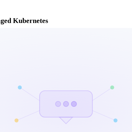
aged Kubernetes
 Cloud, Flex Stack und Kunden-Hyperscaler aufgebaut haben, und warum
ht
ollen)
mit AKS, Google mit GKE. Sie starten einen Cluster und erhalten eine