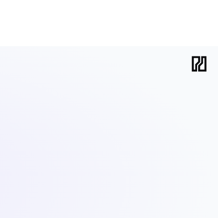
 der Cluster selbst nur 20 Prozent der Arbeit ausmacht.
 Control Plane, ein paar Nodes und eine
. Glückwunsch,
kubeconfig