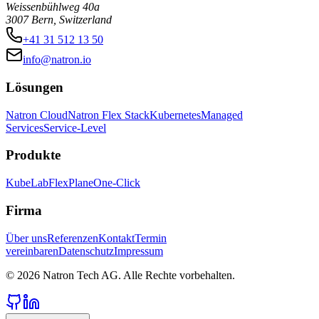
Weissenbühlweg 40a
3007 Bern, Switzerland
+41 31 512 13 50
info@natron.io
Lösungen
Natron Cloud
Natron Flex Stack
Kubernetes
Managed
Services
Service-Level
Produkte
KubeLab
FlexPlane
One-Click
Firma
Über uns
Referenzen
Kontakt
Termin
vereinbaren
Datenschutz
Impressum
©
2026
Natron Tech AG.
Alle Rechte vorbehalten.