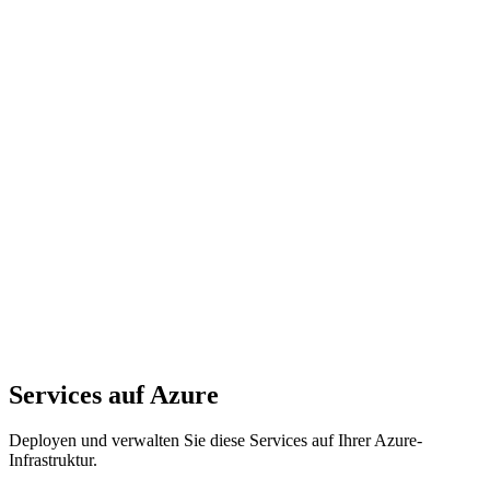
Natron Management Overlay
Managed by Natron
Monitoring
Deployment
Security
Kostenoptimierung
Azure Cloud
Ihr Azure-Abonnement
AKS
Virtuelle Maschinen
Blob Storage
Virtuelle Netzwerke
Active
Directory
Services auf Azure
Deployen und verwalten Sie diese Services auf Ihrer Azure-
Infrastruktur.