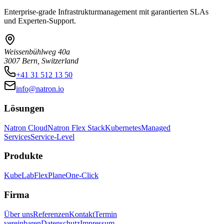
Enterprise-grade Infrastrukturmanagement mit garantierten SLAs
und Experten-Support.
Weissenbühlweg 40a
3007 Bern, Switzerland
+41 31 512 13 50
info@natron.io
Lösungen
Natron Cloud
Natron Flex Stack
Kubernetes
Managed
Services
Service-Level
Produkte
KubeLab
FlexPlane
One-Click
Firma
Über uns
Referenzen
Kontakt
Termin
vereinbaren
Datenschutz
Impressum