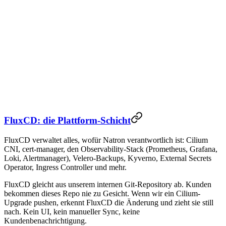
Application deployments
Helm releases & Kustomize
Environment promotion (dev/staging/prod)
Deployment status & sync state
Rollbacks & manual syncs
Team-scoped projects & RBAC
Git source
customer-org/application-deployments
FluxCD: die Plattform-Schicht
FluxCD verwaltet alles, wofür Natron verantwortlich ist: Cilium
CNI, cert-manager, den Observability-Stack (Prometheus, Grafana,
Loki, Alertmanager), Velero-Backups, Kyverno, External Secrets
Operator, Ingress Controller und mehr.
FluxCD gleicht aus unserem internen Git-Repository ab. Kunden
bekommen dieses Repo nie zu Gesicht. Wenn wir ein Cilium-
Upgrade pushen, erkennt FluxCD die Änderung und zieht sie still
nach. Kein UI, kein manueller Sync, keine
Kundenbenachrichtigung.