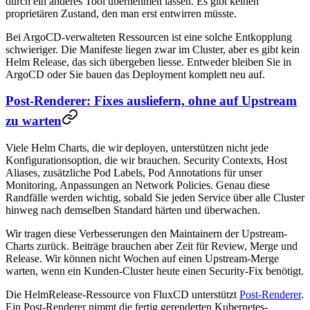
durch ein anderes Tool übernehmen lassen. Es gibt keinen
proprietären Zustand, den man erst entwirren müsste.
Bei ArgoCD-verwalteten Ressourcen ist eine solche Entkopplung
schwieriger. Die Manifeste liegen zwar im Cluster, aber es gibt kein
Helm Release, das sich übergeben liesse. Entweder bleiben Sie in
ArgoCD oder Sie bauen das Deployment komplett neu auf.
Post-Renderer: Fixes ausliefern, ohne auf Upstream
zu warten
Viele Helm Charts, die wir deployen, unterstützen nicht jede
Konfigurationsoption, die wir brauchen. Security Contexts, Host
Aliases, zusätzliche Pod Labels, Pod Annotations für unser
Monitoring, Anpassungen an Network Policies. Genau diese
Randfälle werden wichtig, sobald Sie jeden Service über alle Cluster
hinweg nach demselben Standard härten und überwachen.
Wir tragen diese Verbesserungen den Maintainern der Upstream-
Charts zurück. Beiträge brauchen aber Zeit für Review, Merge und
Release. Wir können nicht Wochen auf einen Upstream-Merge
warten, wenn ein Kunden-Cluster heute einen Security-Fix benötigt.
Die HelmRelease-Ressource von FluxCD unterstützt
Post-Renderer
.
Ein Post-Renderer nimmt die fertig gerenderten Kubernetes-