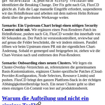
, prüft
und
get helmrelease -A
helm history <release>
identifiziert die Breaking Change. Der Fix geht nach Git, FluxCD
gleicht ab. Falls die Lage manuelle Eingriffe erfordert, suspendieren
wir das HelmRelease und arbeiten mit dem nativen Helm Release
direkt über die gewohnten Werkzeuge weiter.
Szenario: Ein Upstream-Chart bringt einen nötigen Security
Context nicht mit.
Wir ergänzen einen Post-Renderer-Patch im
HelmRelease, pushen nach Git, FluxCD wendet ihn innerhalb von
60 Sekunden an. Der Patch ist versionskontrolliert, reviewbar und
auf genau die Felder beschränkt, die wir ändern müssen. Parallel
öffnen wir beim Upstream einen PR mit der eigentlichen Chart-
Änderung. Sobald er gemerged und freigegeben ist, ziehen wir die
Chart-Version nach und entfernen den Post-Renderer.
Szenario: Onboarding eines neuen Clusters.
Wir legen ein
Cluster-Overlay-Verzeichnis an, referenzieren die gemeinsamen
Basis-Kustomizations, ergänzen Cluster-spezifische Patches (Cloud-
Provider-Konfiguration, Node Selectors, Resource Limits) und
pushen. FluxCD bringt den ganzen Plattform-Stack in der richtigen
Abhängigkeitsreihenfolge hoch. Ein neuer Cluster geht so über
einen einzigen Git-Commit von leer auf produktionsbereit.
Warum die Aufteilung und nicht ein