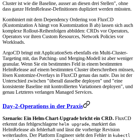
Cluster ist wie die Baseline, ausser an diesen drei Stellen", ohne
dass ganze HelmRelease-Definitionen dupliziert werden müssten.
Kombiniert mit dem Dependency Ordering von FluxCD
(Kustomization A hängt von Kustomization B ab) lassen sich auch
komplexe Rollout-Reihenfolgen abbilden: CRDs vor Operators,
Operators vor ihren Custom Resources, Network Policies vor
Workloads.
ArgoCD bringt mit ApplicationSets ebenfalls ein Multi-Cluster-
Targeting mit, das Patching- und Merging-Modell ist aber weniger
granular. Wenn Sie ein bestimmtes Feld in einem bestimmten
HelmRelease auf einem bestimmten Cluster überschreiben müssen,
lösen Kustomize-Overlays in FluxCD genau das nativ. Das ist der
Unterschied zwischen "überall dasselbe deployen" und "eine
konsistente Baseline mit kontrollierten Variationen deployen", und
genau Letzteres verlangen Managed Services.
Day-2-Operations in der Praxis
Szenario: Ein Helm-Chart-Upgrade bricht ein CRD.
FluxCD
erkennt das fehlgeschlagene
, markiert das
helm upgrade
HelmRelease als fehlerhaft und lässt die vorherige Revision
weiterlaufen. Der Platform Engineer sieht den Fehler in
kubectl