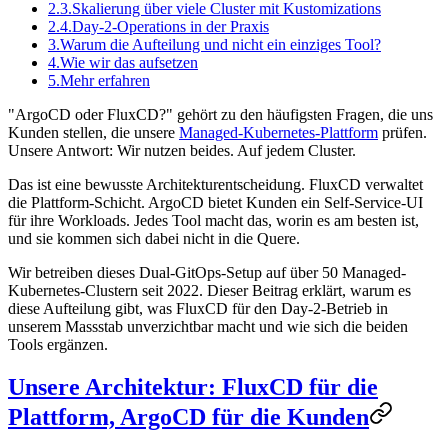
2.3.
Skalierung über viele Cluster mit Kustomizations
2.4.
Day-2-Operations in der Praxis
3.
Warum die Aufteilung und nicht ein einziges Tool?
4.
Wie wir das aufsetzen
5.
Mehr erfahren
"ArgoCD oder FluxCD?" gehört zu den häufigsten Fragen, die uns
Kunden stellen, die unsere
Managed-Kubernetes-Plattform
prüfen.
Unsere Antwort: Wir nutzen beides. Auf jedem Cluster.
Das ist eine bewusste Architekturentscheidung. FluxCD verwaltet
die Plattform-Schicht. ArgoCD bietet Kunden ein Self-Service-UI
für ihre Workloads. Jedes Tool macht das, worin es am besten ist,
und sie kommen sich dabei nicht in die Quere.
Wir betreiben dieses Dual-GitOps-Setup auf über 50 Managed-
Kubernetes-Clustern seit 2022. Dieser Beitrag erklärt, warum es
diese Aufteilung gibt, was FluxCD für den Day-2-Betrieb in
unserem Massstab unverzichtbar macht und wie sich die beiden
Tools ergänzen.
Unsere Architektur: FluxCD für die
Plattform, ArgoCD für die Kunden