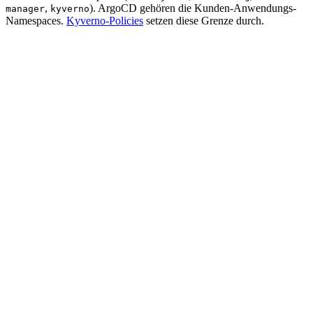
,
). ArgoCD gehören die Kunden-Anwendungs-
manager
kyverno
Namespaces.
Kyverno-Policies
setzen diese Grenze durch.
Aspect
FluxCD
ArgoCD