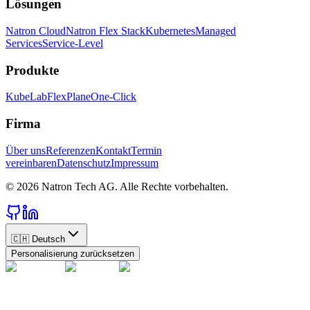
Lösungen
Natron Cloud
Natron Flex Stack
Kubernetes
Managed
Services
Service-Level
Produkte
KubeLab
FlexPlane
One-Click
Firma
Über uns
Referenzen
Kontakt
Termin
vereinbaren
Datenschutz
Impressum
©
2026
Natron Tech AG.
Alle Rechte vorbehalten.
🇨🇭
Deutsch
Personalisierung zurücksetzen