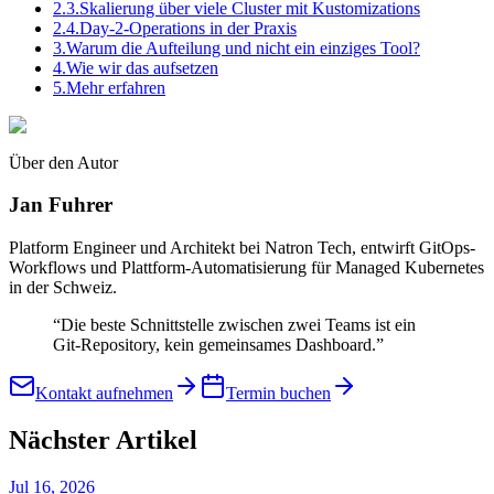
2.3.
Skalierung über viele Cluster mit Kustomizations
2.4.
Day-2-Operations in der Praxis
3.
Warum die Aufteilung und nicht ein einziges Tool?
4.
Wie wir das aufsetzen
5.
Mehr erfahren
Über den Autor
Jan Fuhrer
Platform Engineer und Architekt bei Natron Tech, entwirft GitOps-
Workflows und Plattform-Automatisierung für Managed Kubernetes
in der Schweiz.
“
Die beste Schnittstelle zwischen zwei Teams ist ein
Git-Repository, kein gemeinsames Dashboard.
”
Kontakt aufnehmen
Termin buchen
Nächster Artikel
Jul 16, 2026