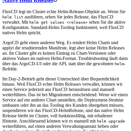
Native Helm Releases
FluxCD legt im Cluster echte Helm-Release-Objekte an. Wenn Sie
ausführen, sehen Sie jedes Release, das FluxCD
helm list
verwaltet. Mit
sehen Sie die aktive
helm get values <release>
Konfiguration. Standard-Helm-Tooling funktioniert, weil FluxCD
natives Helm spricht.
ArgoCD geht einen anderen Weg. Es rendert Helm Charts und
applyt die resultierenden Manifeste, legt aber keine Helm Releases
an. Im Cluster gibt es keinen Eintrag zu Chart-Versionen oder
aktiven Values im nativen Helm-Format. Troubleshooting läuft dann
über das ArgoCD-UI oder die API, statt über die gewohnten
-
helm
Befehle.
Im Day-2-Betrieb geht dieser Unterschied über Bequemlichkeit
hinaus. Weil FluxCD echte Helm Releases verwaltet, können wir
einen Service jederzeit aus FluxCD herauslösen und manuell
weiterführen. Das ist bei Migrationen entscheidend: Wenn wir einen
Service auf ein anderes Chart umstellen, die Deployment-Struktur
umbauen oder ihn an das Tooling des Kunden übergeben müssen,
suspendieren wir das FluxCD-HelmRelease, und das native Helm
Release bleibt im Cluster, voll funktionsfähig, mit erhaltener
Historie. Anschliessend können wir es manuell mit
helm upgrade
weiterführen, auf einen anderen Verwaltungsansatz heben oder