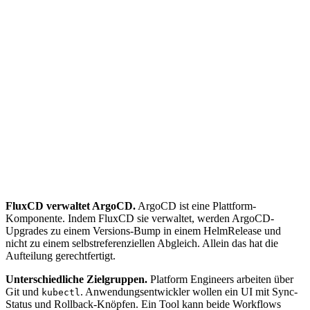
Node management
Responsibility boundary
Customer manages (ArgoCD)
App deployments
Release promotion
Config & secrets
Scaling decisions
Feature flags
CI pipelines
App monitoring
Rollbacks
FluxCD verwaltet ArgoCD.
ArgoCD ist eine Plattform-
Komponente. Indem FluxCD sie verwaltet, werden ArgoCD-
Upgrades zu einem Versions-Bump in einem HelmRelease und
nicht zu einem selbstreferenziellen Abgleich. Allein das hat die
Aufteilung gerechtfertigt.
Unterschiedliche Zielgruppen.
Platform Engineers arbeiten über
Git und
. Anwendungsentwickler wollen ein UI mit Sync-
kubectl
Status und Rollback-Knöpfen. Ein Tool kann beide Workflows