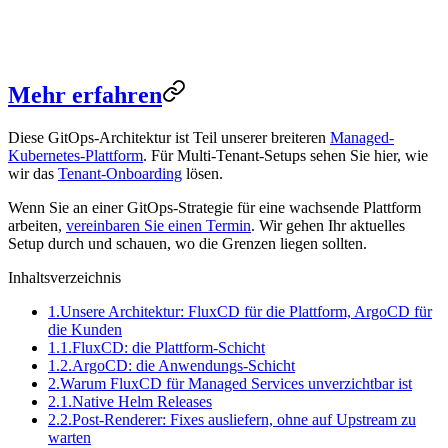
Mehr erfahren
Diese GitOps-Architektur ist Teil unserer breiteren
Managed-
Kubernetes-Plattform
. Für Multi-Tenant-Setups sehen Sie hier, wie
wir das
Tenant-Onboarding
lösen.
Wenn Sie an einer GitOps-Strategie für eine wachsende Plattform
arbeiten,
vereinbaren Sie einen Termin
. Wir gehen Ihr aktuelles
Setup durch und schauen, wo die Grenzen liegen sollten.
Inhaltsverzeichnis
1.
Unsere Architektur: FluxCD für die Plattform, ArgoCD für
die Kunden
1.1.
FluxCD: die Plattform-Schicht
1.2.
ArgoCD: die Anwendungs-Schicht
2.
Warum FluxCD für Managed Services unverzichtbar ist
2.1.
Native Helm Releases
2.2.
Post-Renderer: Fixes ausliefern, ohne auf Upstream zu
warten