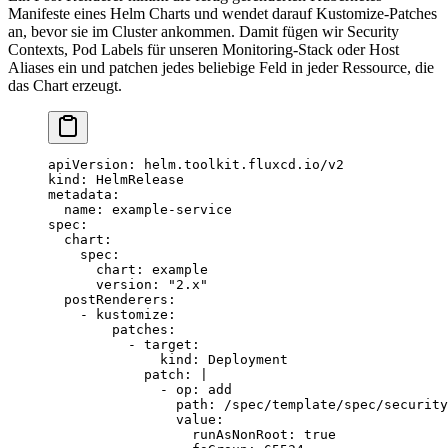
Manifeste eines Helm Charts und wendet darauf Kustomize-Patches
an, bevor sie im Cluster ankommen. Damit fügen wir Security
Contexts, Pod Labels für unseren Monitoring-Stack oder Host
Aliases ein und patchen jedes beliebige Feld in jeder Ressource, die
das Chart erzeugt.
apiVersion
: 
helm.toolkit.fluxcd.io/v2
kind
: 
HelmRelease
metadata
:
  name
: 
example-service
spec
:
  chart
:
    spec
:
      chart
: 
example
      version
: 
"2.x"
  postRenderers
:
    - 
kustomize
:
        patches
:
          - 
target
:
              kind
: 
Deployment
            patch
: 
|
              - op: add
                path: /spec/template/spec/security
                value:
                  runAsNonRoot: true