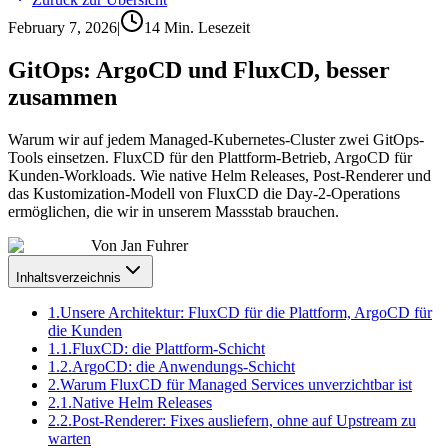
February 7, 2026
|
14
Min. Lesezeit
GitOps: ArgoCD und FluxCD, besser
zusammen
Warum wir auf jedem Managed-Kubernetes-Cluster zwei GitOps-
Tools einsetzen. FluxCD für den Plattform-Betrieb, ArgoCD für
Kunden-Workloads. Wie native Helm Releases, Post-Renderer und
das Kustomization-Modell von FluxCD die Day-2-Operations
ermöglichen, die wir in unserem Massstab brauchen.
Von
Jan Fuhrer
Inhaltsverzeichnis
1.
Unsere Architektur: FluxCD für die Plattform, ArgoCD für
die Kunden
1.1.
FluxCD: die Plattform-Schicht
1.2.
ArgoCD: die Anwendungs-Schicht
2.
Warum FluxCD für Managed Services unverzichtbar ist
2.1.
Native Helm Releases
2.2.
Post-Renderer: Fixes ausliefern, ohne auf Upstream zu
warten