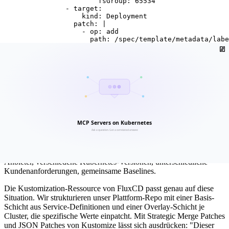
                  fsGroup: 65534
          - 
target
:
              kind
: 
Deployment
            patch
: 
|
              - op: add
                path: /spec/template/metadata/labe
                value: "enabled"
So halten wir eine einheitliche Security- und Observability-Baseline
über jeden Managed Service, unabhängig davon, was das
Upstream-Chart heute hergibt. Sobald unser Upstream-Beitrag
gemerged ist, fällt der Post-Renderer-Patch wieder weg. Sauber und
reversibel.
Skalierung über viele Cluster mit Kustomizations
Plattform-Dienste auf über 50 Clustern zu verwalten heisst, mit einer
Matrix aus Konfigurationen umzugehen: verschiedene Cloud-
Anbieter, verschiedene Kubernetes-Versionen, unterschiedliche
Kundenanforderungen, gemeinsame Baselines.
Die Kustomization-Ressource von FluxCD passt genau auf diese
Situation. Wir strukturieren unser Plattform-Repo mit einer Basis-
Schicht aus Service-Definitionen und einer Overlay-Schicht je
Cluster, die spezifische Werte einpatcht. Mit Strategic Merge Patches
und JSON Patches von Kustomize lässt sich ausdrücken: "Dieser