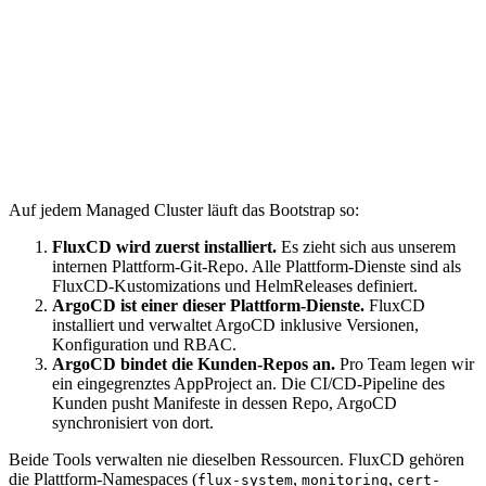
Reconciles silently
Customer deploys application
App repo updated
ArgoCD shows diff
Team syncs via UI
Auf jedem Managed Cluster läuft das Bootstrap so:
FluxCD wird zuerst installiert.
Es zieht sich aus unserem
internen Plattform-Git-Repo. Alle Plattform-Dienste sind als
FluxCD-Kustomizations und HelmReleases definiert.
ArgoCD ist einer dieser Plattform-Dienste.
FluxCD
installiert und verwaltet ArgoCD inklusive Versionen,
Konfiguration und RBAC.
ArgoCD bindet die Kunden-Repos an.
Pro Team legen wir
ein eingegrenztes AppProject an. Die CI/CD-Pipeline des
Kunden pusht Manifeste in dessen Repo, ArgoCD
synchronisiert von dort.
Beide Tools verwalten nie dieselben Ressourcen. FluxCD gehören
die Plattform-Namespaces (
,
,
flux-system
monitoring
cert-