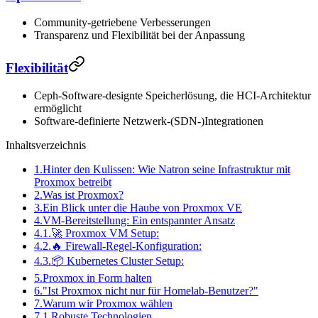
Community-getriebene Verbesserungen
Transparenz und Flexibilität bei der Anpassung
Flexibilität
Ceph-Software-designte Speicherlösung, die HCI-Architektur
ermöglicht
Software-definierte Netzwerk-(SDN-)Integrationen
Inhaltsverzeichnis
1.
Hinter den Kulissen: Wie Natron seine Infrastruktur mit
Proxmox betreibt
2.
Was ist Proxmox?
3.
Ein Blick unter die Haube von Proxmox VE
4.
VM-Bereitstellung: Ein entspannter Ansatz
4.1.
🚀 Proxmox VM Setup:
4.2.
🔥 Firewall-Regel-Konfiguration:
4.3.
📦 Kubernetes Cluster Setup:
5.
Proxmox in Form halten
6.
"Ist Proxmox nicht nur für Homelab-Benutzer?"
7.
Warum wir Proxmox wählen
7.1.
Robuste Technologien