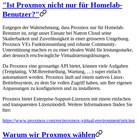
"Ist Proxmox nicht nur für Homelab-
Benutzer?"
Entgegen der Wahrnehmung, dass Proxmox nur für Homelab-
Benutzer ist, zeigt unser Einsatz bei Natron Cloud seine
Skalierbarkeit und Zuverlässigkeit in einer grösseren Umgebung.
Proxmox VEs Funktionsumfang und robuste Community-
Unterstützung machen es zu einer idealen Wahl für leistungsstarke,
aber dennoch erschwingliche Virtualisierungslösungen.
Da Proxmox eine grossartige API bietet, können viele Aufgaben
(Templating, VM-Bereitstellung, Wartung, …) super einfach
automatisiert werden. Proxmox läuft auf einem nativen Linux-
Betriebssystem, zu dem Sie vollen Zugriff haben, um Ihre eigenen
Anpassungen zu konfigurieren und zu installieren.
Proxmox bietet Enterprise-Support-Lizenzen mit einem einfachen
und transparenten Lizenzmodell. Weitere Informationen finden Sie
hier:
https://www.proxmox.com/en/proxmox-virtual-environment/pricing
Warum wir Proxmox wählen