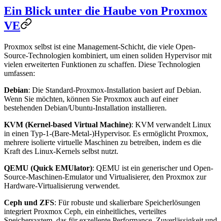
Ein Blick unter die Haube von Proxmox
VE
Proxmox selbst ist eine Management-Schicht, die viele Open-
Source-Technologien kombiniert, um einen soliden Hypervisor mit
vielen erweiterten Funktionen zu schaffen. Diese Technologien
umfassen:
Debian
: Die Standard-Proxmox-Installation basiert auf Debian.
Wenn Sie möchten, können Sie Proxmox auch auf einer
bestehenden Debian/Ubuntu-Installation installieren.
KVM (Kernel-based Virtual Machine)
: KVM verwandelt Linux
in einen Typ-1-(Bare-Metal-)Hypervisor. Es ermöglicht Proxmox,
mehrere isolierte virtuelle Maschinen zu betreiben, indem es die
Kraft des Linux-Kernels selbst nutzt.
QEMU (Quick EMUlator)
: QEMU ist ein generischer und Open-
Source-Maschinen-Emulator und Virtualisierer, den Proxmox zur
Hardware-Virtualisierung verwendet.
Ceph und ZFS
: Für robuste und skalierbare Speicherlösungen
integriert Proxmox Ceph, ein einheitliches, verteiltes
Speichersystem, das für exzellente Performance, Zuverlässigkeit und