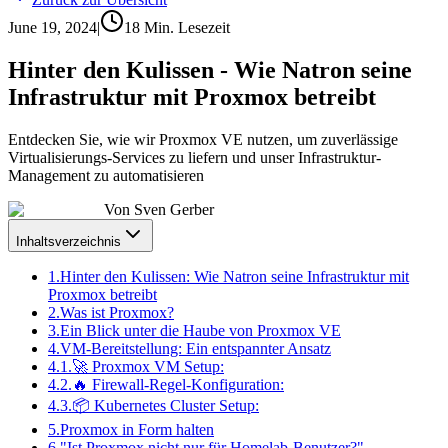
June 19, 2024
|
18
Min. Lesezeit
Hinter den Kulissen - Wie Natron seine
Infrastruktur mit Proxmox betreibt
Entdecken Sie, wie wir Proxmox VE nutzen, um zuverlässige
Virtualisierungs-Services zu liefern und unser Infrastruktur-
Management zu automatisieren
Von
Sven Gerber
Inhaltsverzeichnis
1.
Hinter den Kulissen: Wie Natron seine Infrastruktur mit
Proxmox betreibt
2.
Was ist Proxmox?
3.
Ein Blick unter die Haube von Proxmox VE
4.
VM-Bereitstellung: Ein entspannter Ansatz
4.1.
🚀 Proxmox VM Setup:
4.2.
🔥 Firewall-Regel-Konfiguration:
4.3.
📦 Kubernetes Cluster Setup:
5.
Proxmox in Form halten
6.
"Ist Proxmox nicht nur für Homelab-Benutzer?"