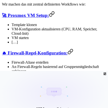
Wir machen das mit zentral definierten Workflows wie:
🚀 Proxmox VM Setup:
Template klonen
VM-Konfiguration aktualisieren (CPU, RAM, Speicher,
Cloud-Init)
VM starten
[…]
🔥 Firewall-Regel-Konfiguration:
Firewall-Aliase erstellen
An Firewall-Regeln basierend auf Gruppenmitgliedschaft
anhängen
[…]
📦 Kubernetes Cluster Setup:
Kubernetes Controlplane bootstrappen
Worker-Knoten hinzufügen
Update-Zyklus von Kubernetes-Clustern